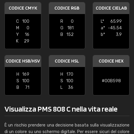
CODICE CMYK
CODICE RGB
CODICE CIELAB
C
100
R
0
L*
65.99
M
0
G
181
a*
-45.54
Y
16
B
152
b*
3.9
K
29
CODICE HSB/HSV
CODICE HSL
CODICE HEX
H
169
H
170
S
100
S
100
#00B598
B
71
L
36
Visualizza PMS 808 C nella vita reale
È un rischio prendere una decisione basata sulla visualizzazione
di un colore su uno schermo digitale. Per essere sicuri del colore