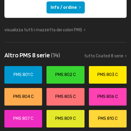
Info / ordine
visualizza tutti i mazzetta dei colori PMS
Altro PMS 8 serie
(14)
tutto Coated 8 serie
PMS 801 C
PMS 802 C
PMS 803 C
PMS 804 C
PMS 805 C
PMS 806 C
PMS 807 C
PMS 809 C
PMS 810 C