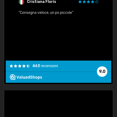
Cristiana Floris
M
"Consegna veloce, un po piccole"
"conse
esatt
463
recensioni
9,0