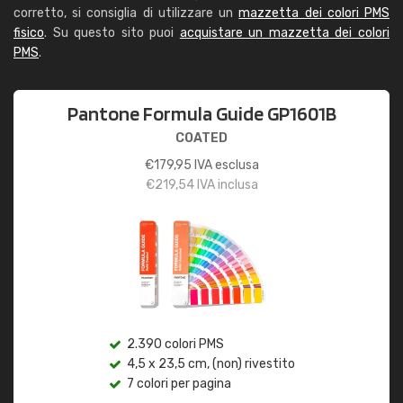
corretto, si consiglia di utilizzare un
mazzetta dei colori PMS
fisico
. Su questo sito puoi
acquistare un mazzetta dei colori
PMS
.
Pantone Formula Guide GP1601B
COATED
€
179,95
IVA esclusa
€
219,54
IVA inclusa
2.390 colori PMS
4,5 x 23,5 cm, (non) rivestito
7 colori per pagina