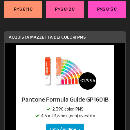
PMS 811 C
PMS 812 C
PMS 813 C
ACQUISTA MAZZETTA DEI COLORI PMS
€179,95
Pantone Formula Guide GP1601B
2.390 colori PMS
4,5 x 23,5 cm, (non) rivestito
Info / ordine