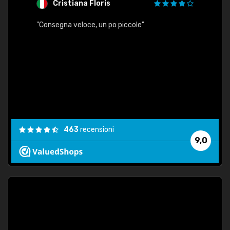
Cristiana Floris
M
"Consegna veloce, un po piccole"
"conse
esatt
463
recensioni
9,0