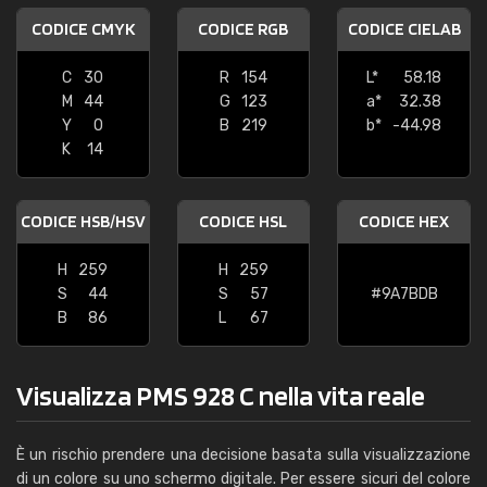
CODICE CMYK
CODICE RGB
CODICE CIELAB
C
30
R
154
L*
58.18
M
44
G
123
a*
32.38
Y
0
B
219
b*
-44.98
K
14
CODICE HSB/HSV
CODICE HSL
CODICE HEX
H
259
H
259
S
44
S
57
#9A7BDB
B
86
L
67
Visualizza PMS 928 C nella vita reale
È un rischio prendere una decisione basata sulla visualizzazione
di un colore su uno schermo digitale. Per essere sicuri del colore