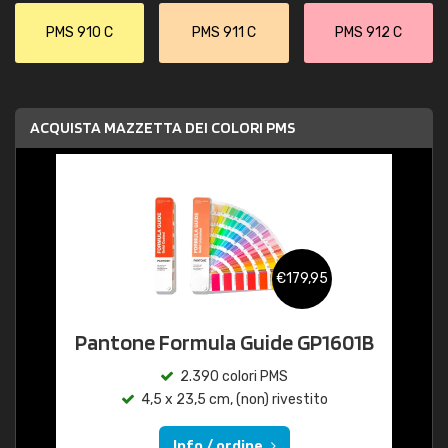
PMS 910 C
PMS 911 C
PMS 912 C
ACQUISTA MAZZETTA DEI COLORI PMS
€179,95
Pantone Formula Guide GP1601B
2.390 colori PMS
4,5 x 23,5 cm, (non) rivestito
Info / ordine