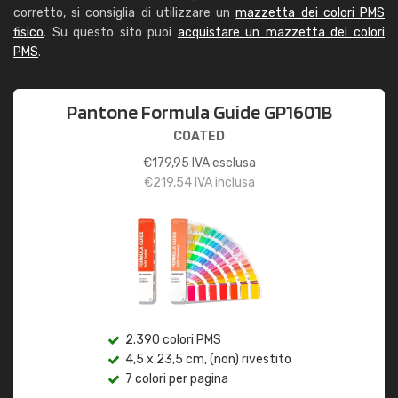
corretto, si consiglia di utilizzare un
mazzetta dei colori PMS
fisico
. Su questo sito puoi
acquistare un mazzetta dei colori
PMS
.
Pantone Formula Guide GP1601B
COATED
€
179,95
IVA esclusa
€
219,54
IVA inclusa
2.390 colori PMS
4,5 x 23,5 cm, (non) rivestito
7 colori per pagina