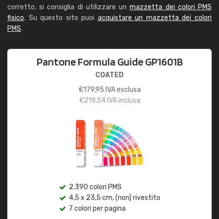
corretto, si consiglia di utilizzare un
mazzetta dei colori PMS
fisico
. Su questo sito puoi
acquistare un mazzetta dei colori
PMS
.
Pantone Formula Guide GP1601B
COATED
€
179,95
IVA esclusa
€
219,54
IVA inclusa
2.390 colori PMS
4,5 x 23,5 cm, (non) rivestito
7 colori per pagina