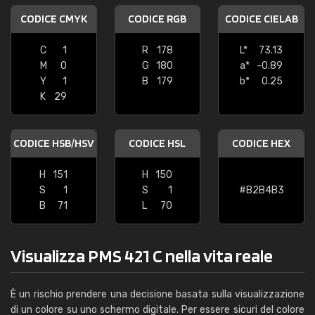
CODICE CMYK
CODICE RGB
CODICE CIELAB
C
1
R
178
L*
73.13
M
0
G
180
a*
-0.89
Y
1
B
179
b*
0.25
K
29
CODICE HSB/HSV
CODICE HSL
CODICE HEX
H
151
H
150
S
1
S
1
#B2B4B3
B
71
L
70
Visualizza PMS 421 C nella vita reale
È un rischio prendere una decisione basata sulla visualizzazione
di un colore su uno schermo digitale. Per essere sicuri del colore