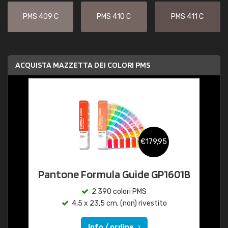
PMS 409 C
PMS 410 C
PMS 411 C
ACQUISTA MAZZETTA DEI COLORI PMS
€179,95
Pantone Formula Guide GP1601B
2.390 colori PMS
4,5 x 23,5 cm, (non) rivestito
Info / ordine