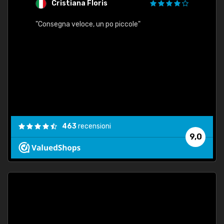
Cristiana Floris
M
"Consegna veloce, un po piccole"
"conse
esatt
463
recensioni
9,0