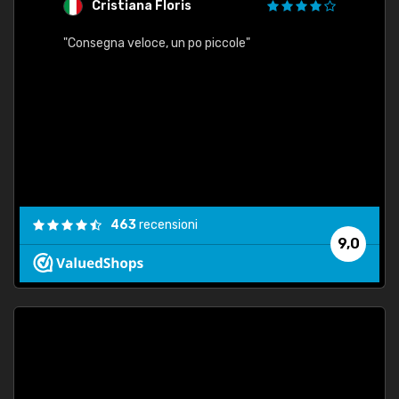
Cristiana Floris
M
"Consegna veloce, un po piccole"
"conse
esatt
463
recensioni
9,0