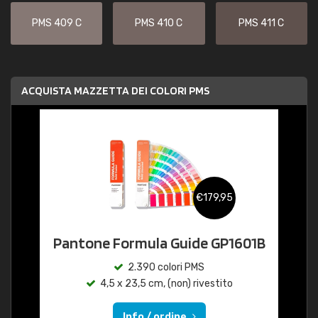
PMS 409 C
PMS 410 C
PMS 411 C
ACQUISTA MAZZETTA DEI COLORI PMS
€179,95
Pantone Formula Guide GP1601B
2.390 colori PMS
4,5 x 23,5 cm, (non) rivestito
Info / ordine