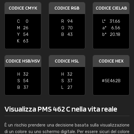
CODICE CMYK
CODICE RGB
CODICE CIELAB
C
0
R
94
L*
31.66
M
26
G
70
a*
6.56
Y
54
B
43
b*
20.18
K
63
CODICE HSB/HSV
CODICE HSL
CODICE HEX
H
32
H
32
S
54
S
37
#5E462B
B
37
L
27
Visualizza PMS 462 C nella vita reale
È un rischio prendere una decisione basata sulla visualizzazione
di un colore su uno schermo digitale. Per essere sicuri del colore