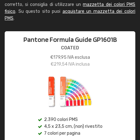
corretto, si consiglia di utilizzare un
mazzetta dei colori PMS
fisico
. Su questo sito puoi
acquistare un mazzetta dei colori
PMS
.
Pantone Formula Guide GP1601B
COATED
€
179,95
IVA esclusa
€
219,54
IVA inclusa
2.390 colori PMS
4,5 x 23,5 cm, (non) rivestito
7 colori per pagina