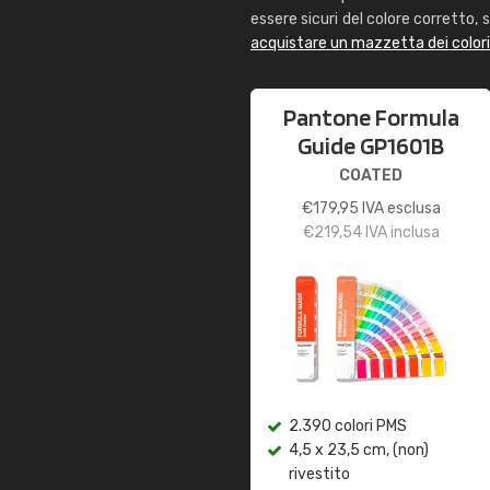
essere sicuri del colore corretto, s
acquistare un mazzetta dei color
Pantone Formula
Guide GP1601B
COATED
€
179,95
IVA esclusa
€
219,54
IVA inclusa
2.390 colori PMS
4,5 x 23,5 cm, (non)
rivestito