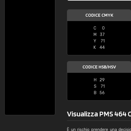
CODICE CMYK
C
0
M
37
Y
71
K
44
CODICE HSB/HSV
H
29
S
71
B
56
Visualizza PMS 464 C 
È un rischio prendere una decisi