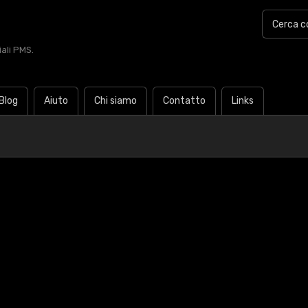
iali PMS.
Blog
Aiuto
Chi siamo
Contatto
Links