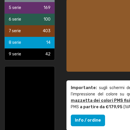
5 serie
169
6 serie
100
7 serie
403
8 serie
14
9 serie
42
Importante:
sugli schermi d
l'impressione del colore su 
mazzetta dei colori PMS fis
PMS
a partire da €179,95
(IVA
Info / ordine