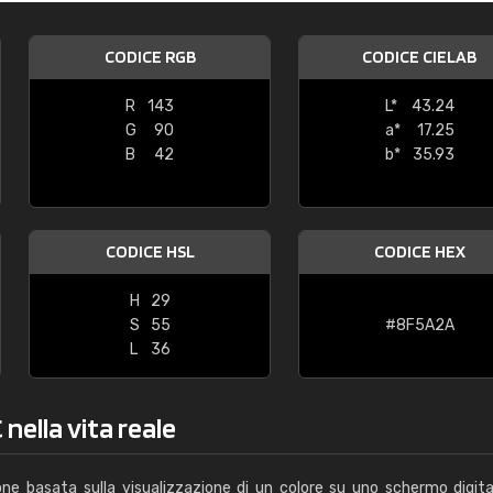
Caterina Maifredi
CODICE RGB
CODICE CIELAB
"buon servizio"
R
143
L*
43.24
G
90
a*
17.25
B
42
b*
35.93
CODICE HSL
CODICE HEX
H
29
S
55
#8F5A2A
L
36
nella vita reale
one basata sulla visualizzazione di un colore su uno schermo digita