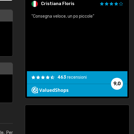
Cristiana Floris
"Consegna veloce, un po piccole"
"
e
463
recensioni
9,0
le. Per