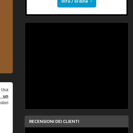
Info / ordine
 Usa
e un
olori
RECENSIONI DEI CLIENTI