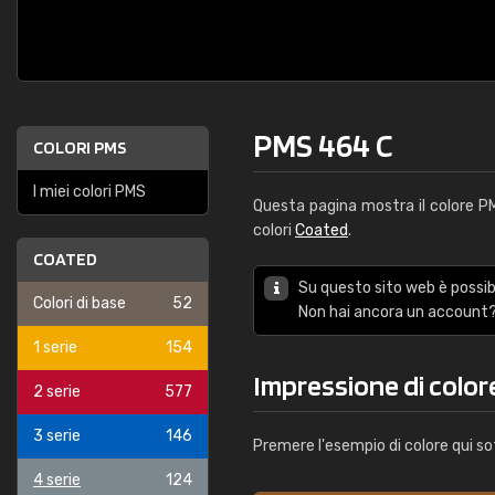
PMS 464 C
COLORI PMS
I miei colori PMS
Questa pagina mostra il colore 
colori
Coated
.
COATED
Su questo sito web è possibi
Colori di base
52
Non hai ancora un account?
1 serie
154
Impressione di colo
2 serie
577
3 serie
146
Premere l'esempio di colore qui so
4 serie
124