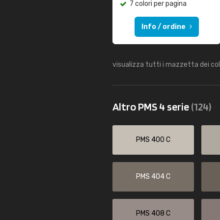
7 colori per pagina
Info / ordine
visualizza tutti i mazzetta dei co
Altro PMS 4 serie
(124)
PMS 400 C
PMS 404 C
PMS 408 C