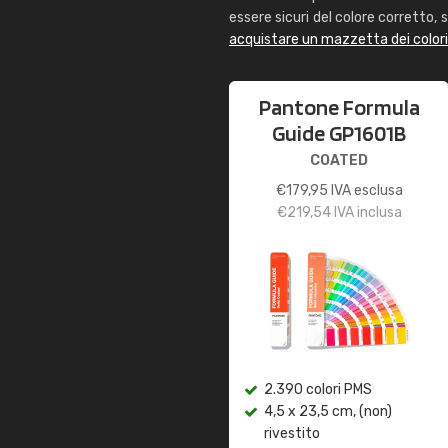
essere sicuri del colore corretto, s
acquistare un mazzetta dei color
Pantone Formula
Guide GP1601B
COATED
€
179,95
IVA esclusa
€
219,54
IVA inclusa
2.390 colori PMS
4,5 x 23,5 cm, (non)
rivestito