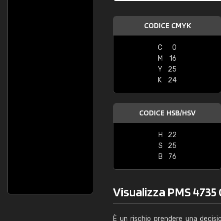
CODICE CMYK
C
0
M
16
Y
25
K
24
CODICE HSB/HSV
H
22
S
25
B
76
Visualizza PMS 4735 C
È un rischio prendere una decisi