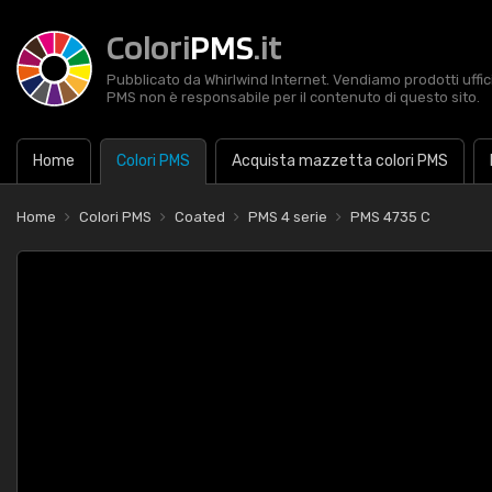
Colori
PMS
.it
Pubblicato da Whirlwind Internet. Vendiamo prodotti uffic
PMS non è responsabile per il contenuto di questo sito.
Home
Colori PMS
Acquista mazzetta colori PMS
Home
Colori PMS
Coated
PMS 4 serie
PMS 4735 C