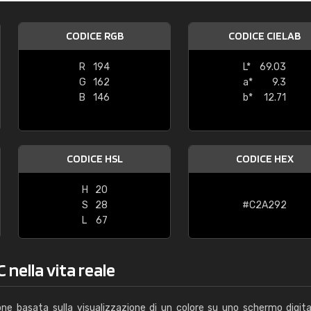
Caterina Maifredi
CODICE RGB
CODICE CIELAB
"buon servizio"
R
194
L*
69.03
G
162
a*
9.3
B
146
b*
12.71
CODICE HSL
CODICE HEX
H
20
S
28
#C2A292
L
67
 nella vita reale
one basata sulla visualizzazione di un colore su uno schermo digita