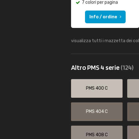
7 colori per pagina
Info / ordine
visualizza tutti i mazzetta dei co
Altro PMS 4 serie
(124)
PMS 400 C
PMS 404 C
PMS 408 C