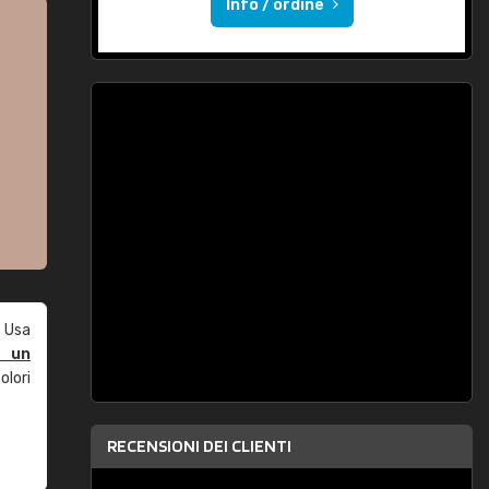
Info / ordine
 Usa
e un
olori
RECENSIONI DEI CLIENTI