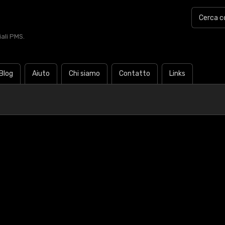
iali PMS.
Blog
Aiuto
Chi siamo
Contatto
Links