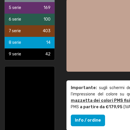
5 serie
169
6 serie
100
7 serie
403
8 serie
14
9 serie
42
Importante:
sugli schermi d
l'impressione del colore su 
mazzetta dei colori PMS fis
PMS
a partire da €179,95
(IVA
Info / ordine