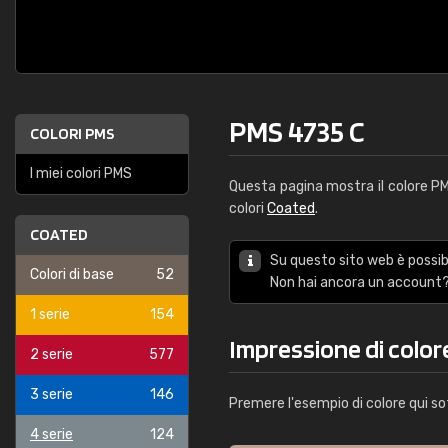
PMS 4735 C
COLORI PMS
I miei colori PMS
Questa pagina mostra il colore 
colori
Coated
.
COATED
Su questo sito web è possibi
Colori di base
52
Non hai ancora un account?
1 serie
154
Impressione di color
2 serie
577
3 serie
146
Premere l'esempio di colore qui so
4 serie
124