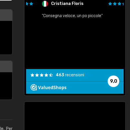
Cristiana Floris
"Consegna veloce, un po piccole"
"
e
463
recensioni
9,0
le. Per