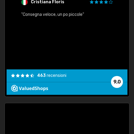
Cristiana Floris
M
"Consegna veloce, un po piccole"
"conse
esatt
463
recensioni
9,0