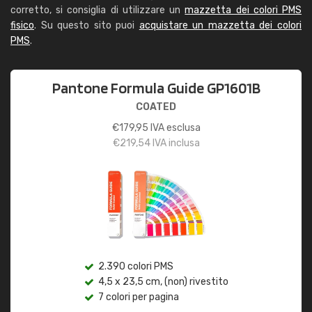
corretto, si consiglia di utilizzare un
mazzetta dei colori PMS
fisico
. Su questo sito puoi
acquistare un mazzetta dei colori
PMS
.
Pantone Formula Guide GP1601B
COATED
€
179,95
IVA esclusa
€
219,54
IVA inclusa
2.390 colori PMS
4,5 x 23,5 cm, (non) rivestito
7 colori per pagina