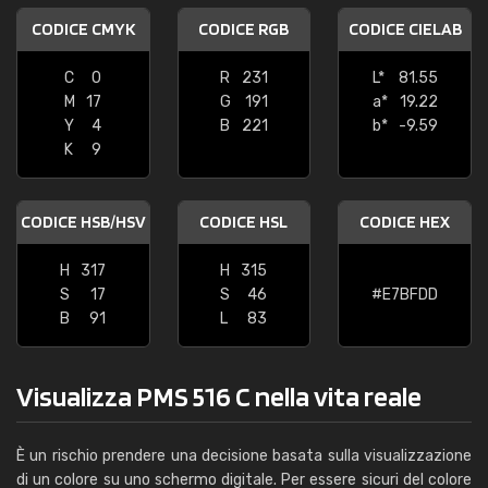
CODICE CMYK
CODICE RGB
CODICE CIELAB
C
0
R
231
L*
81.55
M
17
G
191
a*
19.22
Y
4
B
221
b*
-9.59
K
9
CODICE HSB/HSV
CODICE HSL
CODICE HEX
H
317
H
315
S
17
S
46
#E7BFDD
B
91
L
83
Visualizza PMS 516 C nella vita reale
È un rischio prendere una decisione basata sulla visualizzazione
di un colore su uno schermo digitale. Per essere sicuri del colore