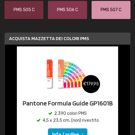
PMS 505 C
PMS 506 C
PMS 507 C
ACQUISTA MAZZETTA DEI COLORI PMS
€179,95
Pantone Formula Guide GP1601B
2.390 colori PMS
4,5 x 23,5 cm, (non) rivestito
Info / ordine