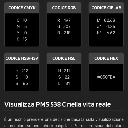
CODICE CMYK
CODICE RGB
CODICE CIELAB
C
10
R
197
L*
82.68
M
5
G
207
a*
-1.25
Y
0
B
218
b*
-6.62
K
15
CODICE HSB/HSV
CODICE HSL
CODICE HEX
H
212
H
211
S
10
S
22
#C5CFDA
B
85
L
81
Visualizza PMS 538 C nella vita reale
È un rischio prendere una decisione basata sulla visualizzazione
di un colore su uno schermo digitale. Per essere sicuri del colore