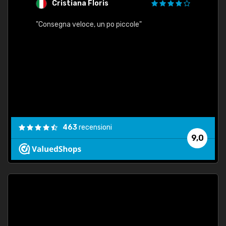
Cristiana Floris
M
"Consegna veloce, un po piccole"
"conse
esatt
463
recensioni
9,0