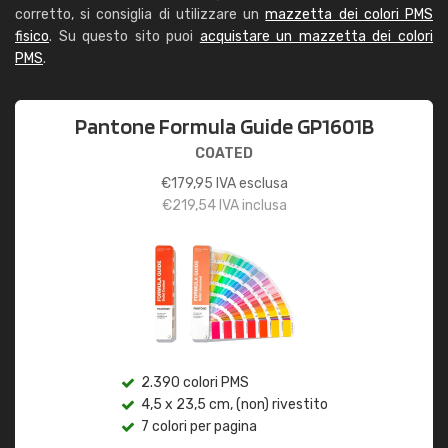
corretto, si consiglia di utilizzare un
mazzetta dei colori PMS
fisico
. Su questo sito puoi
acquistare un mazzetta dei colori
PMS
.
Pantone Formula Guide GP1601B
COATED
€
179,95
IVA esclusa
€
219,54
IVA inclusa
2.390 colori PMS
4,5 x 23,5 cm, (non) rivestito
7 colori per pagina