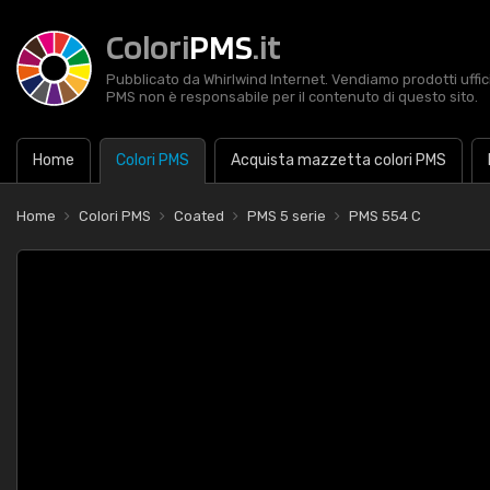
Colori
PMS
.it
Pubblicato da Whirlwind Internet. Vendiamo prodotti uffic
PMS non è responsabile per il contenuto di questo sito.
Home
Colori PMS
Acquista mazzetta colori PMS
Home
Colori PMS
Coated
PMS 5 serie
PMS 554 C