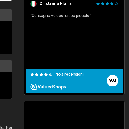
Cristiana Floris
"Consegna veloce, un po piccole"
"
e
463
recensioni
9,0
le. Per