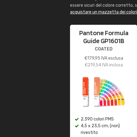
essere sicuri del colore corretto, s
acquistare un mazzetta dei color
Pantone Formula
Guide GP1601B
COATED
€
179,95
IVA esclusa
€
219,54
IVA inclusa
2.390 colori PMS
4,5 x 23,5 cm, (non)
rivestito