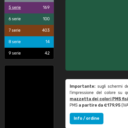
5 serie
169
6 serie
100
7 serie
403
8 serie
14
9 serie
42
Importante:
sugli schermi d
l'impressione del colore su 
mazzetta dei colori PMS fis
PMS
a partire da €179,95
(IVA
Info / ordine