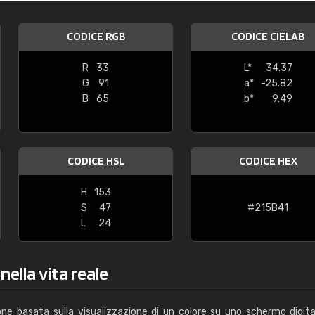
Caterina Maifredi
CODICE RGB
CODICE CIELAB
"buon servizio"
R
33
L*
34.37
G
91
a*
-25.82
B
65
b*
9.49
CODICE HSL
CODICE HEX
H
153
S
47
#215B41
L
24
nella vita reale
one basata sulla visualizzazione di un colore su uno schermo digita