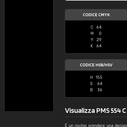
CODICE CMYK
C
64
M
0
Y
29
K
64
CODICE HSB/HSV
H
155
S
64
B
36
Visualizza PMS 554 C 
È un rischio prendere una decisi