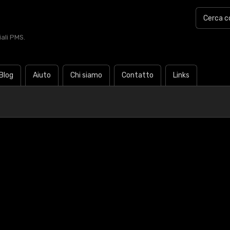
iali PMS.
Blog
Aiuto
Chi siamo
Contatto
Links