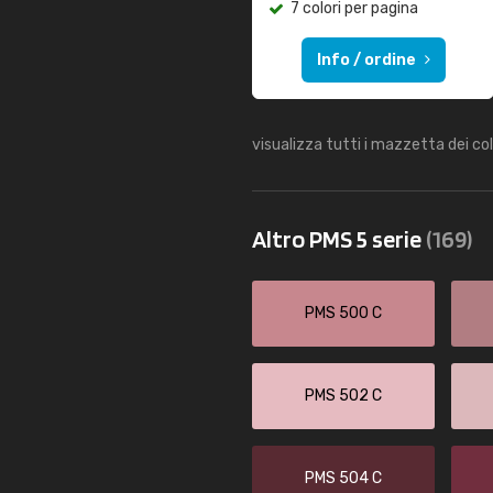
7 colori per pagina
Info / ordine
visualizza tutti i mazzetta dei co
Altro PMS 5 serie
(169)
PMS 500 C
PMS 502 C
PMS 504 C