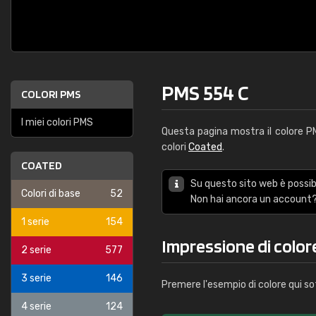
PMS 554 C
COLORI PMS
I miei colori PMS
Questa pagina mostra il colore 
colori
Coated
.
COATED
Su questo sito web è possibi
Colori di base
52
Non hai ancora un account?
1 serie
154
Impressione di color
2 serie
577
3 serie
146
Premere l'esempio di colore qui so
4 serie
124