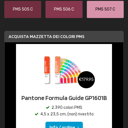
PMS 505 C
PMS 506 C
PMS 507 C
ACQUISTA MAZZETTA DEI COLORI PMS
€179,95
Pantone Formula Guide GP1601B
2.390 colori PMS
4,5 x 23,5 cm, (non) rivestito
Info / ordine