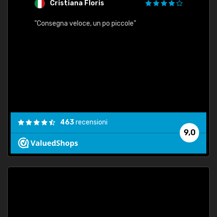
Cristiana Floris
M
"Consegna veloce, un po piccole"
"conse
esatt
463
recensioni
9,0