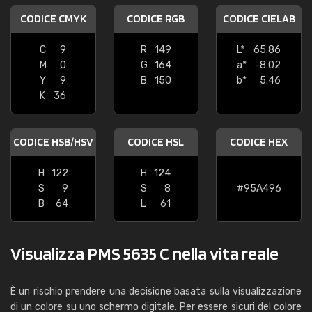
CODICE CMYK
CODICE RGB
CODICE CIELAB
C
9
R
149
L*
65.86
M
0
G
164
a*
-8.02
Y
9
B
150
b*
5.46
K
36
CODICE HSB/HSV
CODICE HSL
CODICE HEX
H
122
H
124
S
9
S
8
#95A496
B
64
L
61
Visualizza PMS 5635 C nella vita reale
È un rischio prendere una decisione basata sulla visualizzazione
di un colore su uno schermo digitale. Per essere sicuri del colore