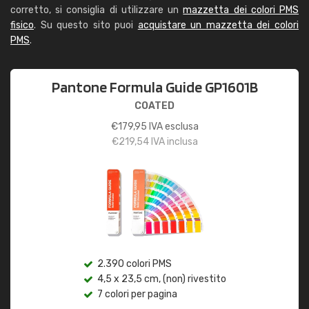
corretto, si consiglia di utilizzare un
mazzetta dei colori PMS
fisico
. Su questo sito puoi
acquistare un mazzetta dei colori
PMS
.
Pantone Formula Guide GP1601B
COATED
€
179,95
IVA esclusa
€
219,54
IVA inclusa
2.390 colori PMS
4,5 x 23,5 cm, (non) rivestito
7 colori per pagina