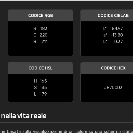
Caterina Maifredi
CODICE RGB
CODICE CIELAB
"buon servizio"
R
183
L*
84.97
G
220
a*
-13.88
B
211
b*
0.37
CODICE HSL
CODICE HEX
H
165
S
35
#B7DCD3
L
79
nella vita reale
one basata sulla visualizzazione di un colore su uno schermo digita