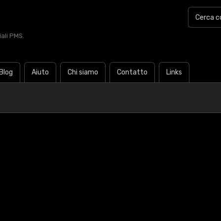
iali PMS.
Blog
Aiuto
Chi siamo
Contatto
Links