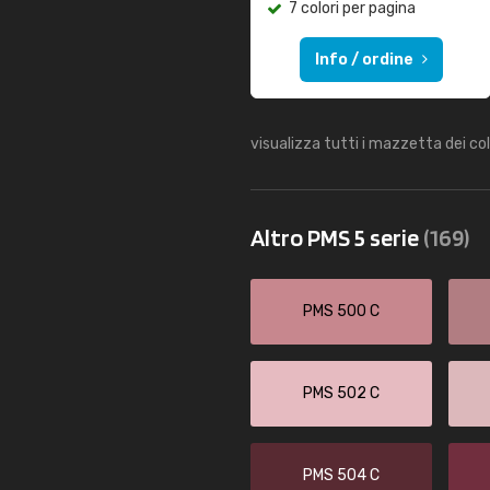
7 colori per pagina
Info / ordine
visualizza tutti i mazzetta dei co
Altro PMS 5 serie
(169)
PMS 500 C
PMS 502 C
PMS 504 C