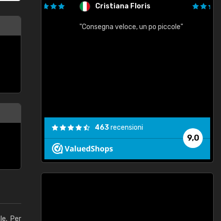
Cristiana Floris
"Consegna veloce, un po piccole"
"
e
463
recensioni
9,0
le. Per