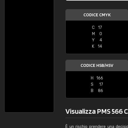
CODICE CMYK
C
17
M
0
Y
4
K
14
CODICE HSB/HSV
H
166
S
17
B
86
Visualizza PMS 566 C 
È un rischio prendere una decisi