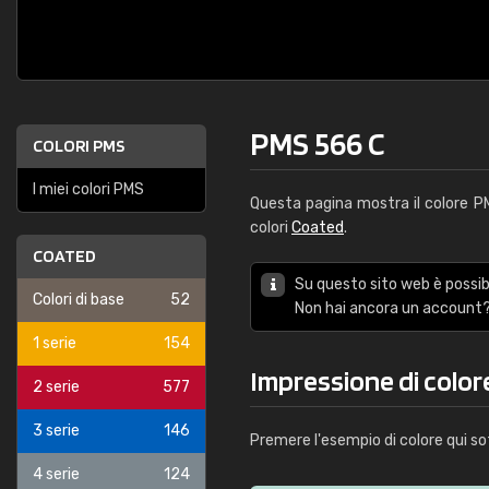
PMS 566 C
COLORI PMS
I miei colori PMS
Questa pagina mostra il colore 
colori
Coated
.
COATED
Su questo sito web è possibi
Colori di base
52
Non hai ancora un account?
1 serie
154
Impressione di color
2 serie
577
3 serie
146
Premere l'esempio di colore qui so
4 serie
124