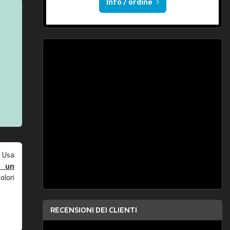
Info / ordine
 Usa
e un
olori
RECENSIONI DEI CLIENTI