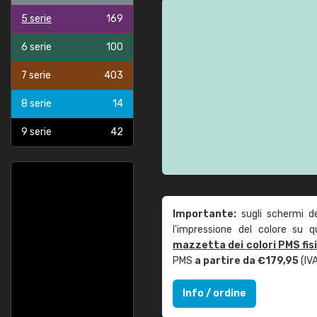
5 serie
169
6 serie
100
7 serie
403
8 serie
14
9 serie
42
Importante:
sugli schermi d
l'impressione del colore su 
mazzetta dei colori PMS fis
PMS
a partire da €179,95
(IVA
Info / ordine