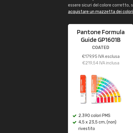
essere sicuri del colore corretto, s
acquistare un mazzetta dei color
Pantone Formula
Guide GP1601B
COATED
€
179,95
IVA esclusa
€
219,54
IVA inclusa
2.390 colori PMS
4,5 x 23,5 cm, (non)
rivestito