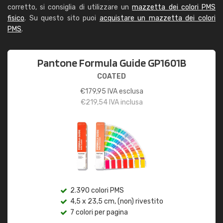
corretto, si consiglia di utilizzare un
mazzetta dei colori PMS
fisico
. Su questo sito puoi
acquistare un mazzetta dei colori
PMS
.
Pantone Formula Guide GP1601B
COATED
€
179,95
IVA esclusa
€
219,54
IVA inclusa
2.390 colori PMS
4,5 x 23,5 cm, (non) rivestito
7 colori per pagina