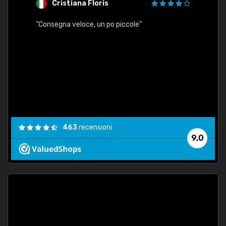
Cristiana Floris
M
"Consegna veloce, un po piccole"
"conse
esatt
463
recensioni
9,0