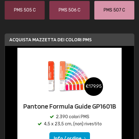
PMS 505 C
PMS 506 C
PMS 507 C
ACQUISTA MAZZETTA DEI COLORI PMS
€179,95
Pantone Formula Guide GP1601B
2.390 colori PMS
4,5 x 23,5 cm, (non) rivestito
Info / ordine