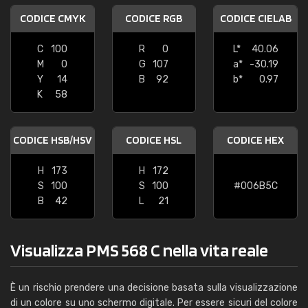
CODICE CMYK
CODICE RGB
CODICE CIELAB
C
100
R
0
L*
40.06
M
0
G
107
a*
-30.19
Y
14
B
92
b*
0.97
K
58
CODICE HSB/HSV
CODICE HSL
CODICE HEX
H
173
H
172
S
100
S
100
#006B5C
B
42
L
21
Visualizza PMS 568 C nella vita reale
È un rischio prendere una decisione basata sulla visualizzazione
di un colore su uno schermo digitale. Per essere sicuri del colore