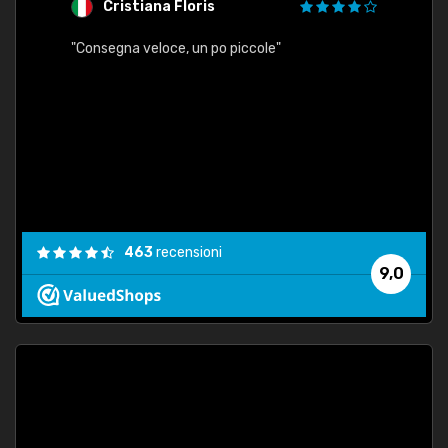
Cristiana Floris
M
"Consegna veloce, un po piccole"
"conse
esatt
463
recensioni
9,0