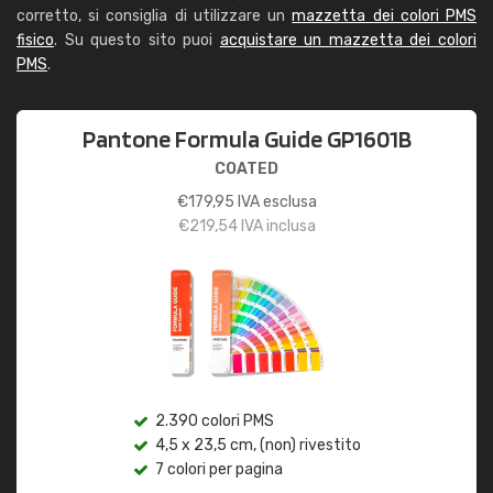
corretto, si consiglia di utilizzare un
mazzetta dei colori PMS
fisico
. Su questo sito puoi
acquistare un mazzetta dei colori
PMS
.
Pantone Formula Guide GP1601B
COATED
€
179,95
IVA esclusa
€
219,54
IVA inclusa
2.390 colori PMS
4,5 x 23,5 cm, (non) rivestito
7 colori per pagina