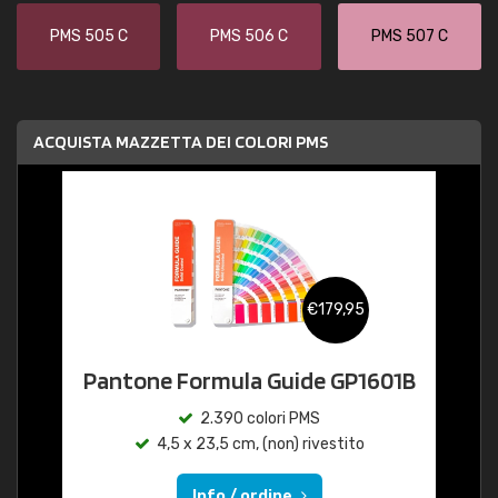
PMS 505 C
PMS 506 C
PMS 507 C
ACQUISTA MAZZETTA DEI COLORI PMS
€179,95
Pantone Formula Guide GP1601B
2.390 colori PMS
4,5 x 23,5 cm, (non) rivestito
Info / ordine