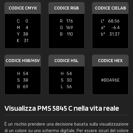
CODICE CMYK
CODICE RGB
CODICE CIELAB
C
0
R
176
L*
68.56
M
4
G
169
a*
-6.4
Y
38
B
110
b*
31.37
K
31
CODICE HSB/HSV
CODICE HSL
CODICE HEX
H
54
H
54
S
38
S
30
#B0A96E
B
69
L
56
Visualizza PMS 5845 C nella vita reale
È un rischio prendere una decisione basata sulla visualizzazione
di un colore su uno schermo digitale. Per essere sicuri del colore