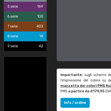
5 serie
169
6 serie
100
7 serie
403
8 serie
14
9 serie
42
Importante:
sugli schermi d
l'impressione del colore su 
mazzetta dei colori PMS fis
PMS
a partire da €179,95
(IVA
Info / ordine