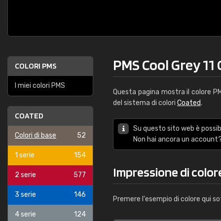
PMS Cool Grey 11 
COLORI PMS
I miei colori PMS
Questa pagina mostra il colore 
del sistema di colori
Coated
.
COATED
Su questo sito web è possibi
Colori di base
52
Non hai ancora un account?
1 serie
154
Impressione di color
2 serie
577
3 serie
146
Premere l'esempio di colore qui so
4 serie
124