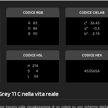
Caterina Maifredi
CODICE RGB
CODICE CIELAB
"buon servizio"
R
83
L*
36.43
G
86
a*
-0.3
B
90
b*
-2.74
CODICE HSL
CODICE HEX
H
214
S
4
#53565A
L
34
rey 11 C nella vita reale
one basata sulla visualizzazione di un colore su uno schermo digita