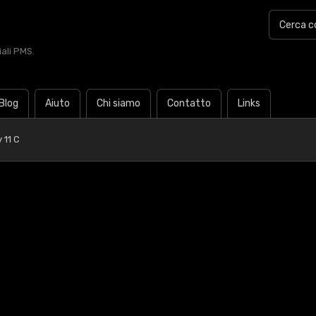
iali PMS.
Blog
Aiuto
Chi siamo
Contatto
Links
 11 C