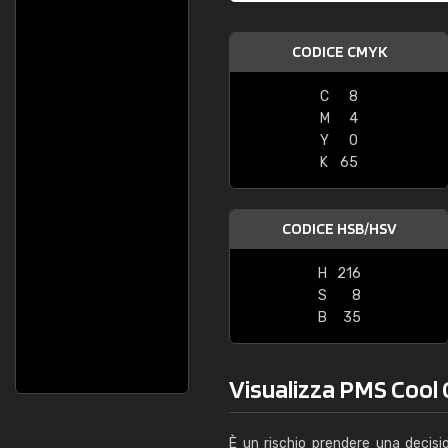
CODICE CMYK
C
8
M
4
Y
0
K
65
CODICE HSB/HSV
H
216
S
8
B
35
Visualizza PMS Cool G
È un rischio prendere una decisi