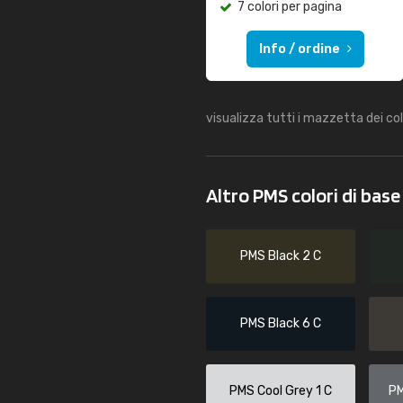
7 colori per pagina
Info / ordine
visualizza tutti i mazzetta dei co
Altro PMS colori di bas
PMS Black 2 C
PMS Black 6 C
PMS Cool Grey 1 C
PM