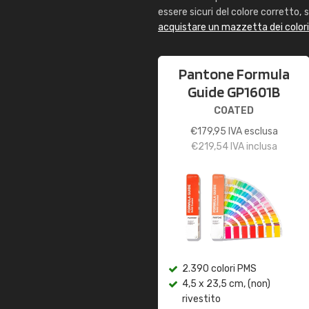
essere sicuri del colore corretto, s
acquistare un mazzetta dei color
Pantone Formula
Guide GP1601B
COATED
€
179,95
IVA esclusa
€
219,54
IVA inclusa
2.390 colori PMS
4,5 x 23,5 cm, (non)
rivestito