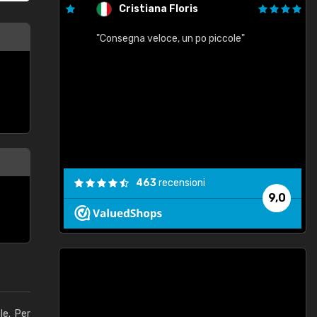
Cristiana Floris
"Consegna veloce, un po piccole"
"
e
463
recensioni
9,0
le. Per