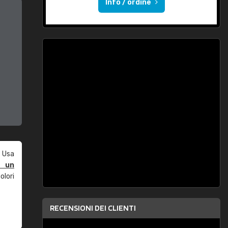
Info / ordine
 Usa
e un
olori
RECENSIONI DEI CLIENTI