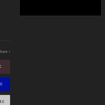
 base
C
 C
3 C