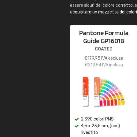
essere sicuri del colore corretto, s
acquistare un mazzetta dei color
Pantone Formula
Guide GP1601B
COATED
€
179,95
IVA esclusa
€
219,54
IVA inclusa
2.390 colori PMS
4,5 x 23,5 cm, (non)
rivestito