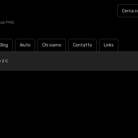
iali PMS.
Blog
Aiuto
Chi siamo
Contatto
Links
 2 C