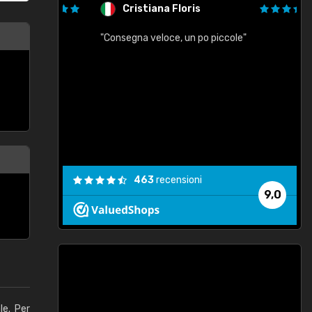
Cristiana Floris
"Consegna veloce, un po piccole"
"
e
463
recensioni
9,0
le. Per