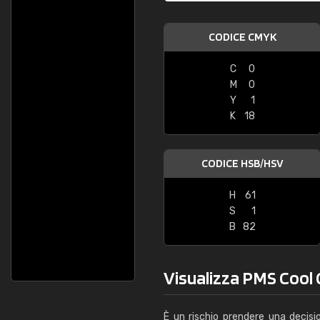
CODICE CMYK
C
0
M
0
Y
1
K
18
CODICE HSB/HSV
H
61
S
1
B
82
Visualizza PMS Cool G
È un rischio prendere una decisi