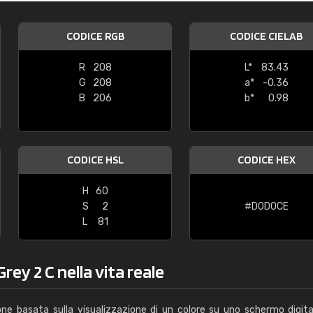
Caterina Maifredi
CODICE RGB
CODICE CIELAB
"buon servizio"
R
208
L*
83.43
G
208
a*
-0.36
B
206
b*
0.98
CODICE HSL
CODICE HEX
H
60
S
2
#D0D0CE
L
81
rey 2 C nella vita reale
one basata sulla visualizzazione di un colore su uno schermo digita