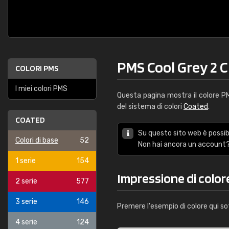
PMS Cool Grey 2 C
COLORI PMS
I miei colori PMS
Questa pagina mostra il colore 
del sistema di colori
Coated
.
COATED
Su questo sito web è possibi
Colori di base
52
Non hai ancora un account?
1 serie
154
Impressione di color
2 serie
577
3 serie
146
Premere l'esempio di colore qui so
4 serie
124