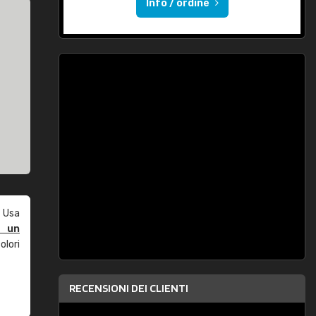
Info / ordine
 Usa
e un
olori
RECENSIONI DEI CLIENTI