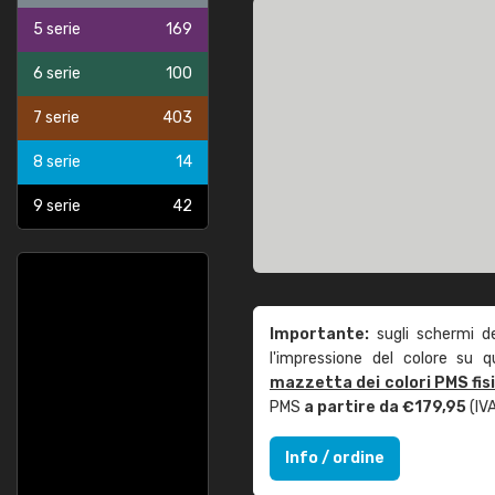
5 serie
169
6 serie
100
7 serie
403
8 serie
14
9 serie
42
Importante:
sugli schermi d
l'impressione del colore su 
mazzetta dei colori PMS fis
PMS
a partire da €179,95
(IVA
Info / ordine