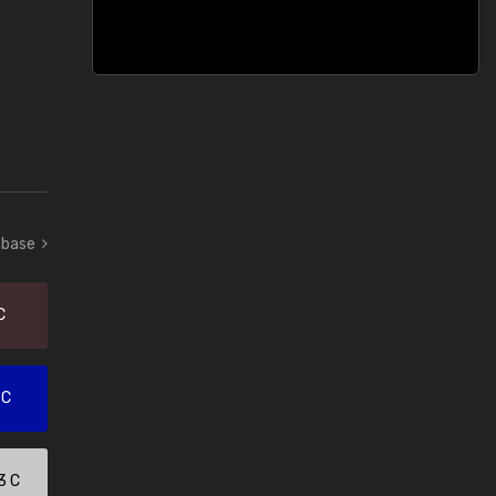
 base
C
 C
3 C