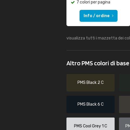
7 colori per pagina
Info / ordine
visualizza tutti i mazzetta dei co
Altro PMS colori di bas
PMS Black 2 C
PMS Black 6 C
PMS Cool Grey 1 C
PM