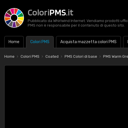
Colori
PMS
.it
Pubblicato da Whirlwind Internet. Vendiamo prodotti uffic
PMS non è responsabile per il contenuto di questo sito.
Home
Colori PMS
Acquista mazzetta colori PMS
Home
Colori PMS
Coated
PMS Colori di base
PMS Warm Gre