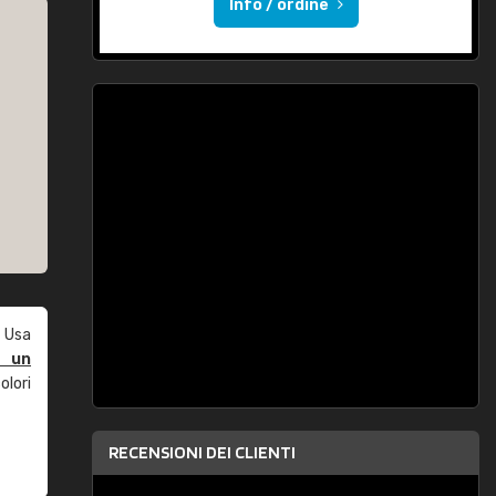
Info / ordine
 Usa
e un
olori
RECENSIONI DEI CLIENTI