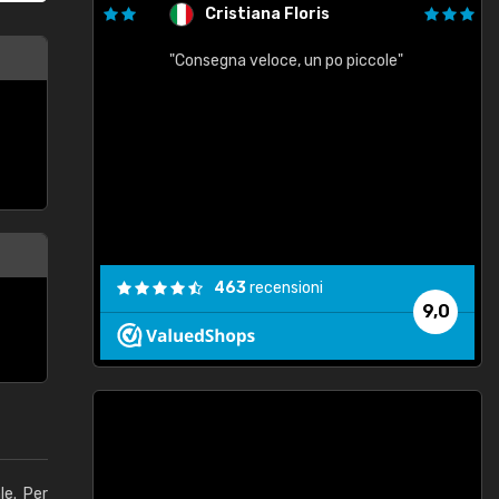
Cristiana Floris
"Consegna veloce, un po piccole"
"
e
463
recensioni
9,0
le. Per