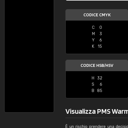
CODICE CMYK
C
0
M
3
Y
6
K
15
CODICE HSB/HSV
H
32
S
6
B
85
Visualizza PMS Warm G
È un rischio prendere una decisi