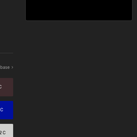
 base
C
 C
2 C