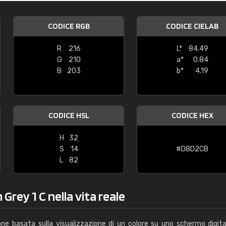
Caterina Maifredi
CODICE RGB
CODICE CIELAB
"buon servizio"
R
216
L*
84.49
G
210
a*
0.84
B
203
b*
4.19
CODICE HSL
CODICE HEX
H
32
S
14
#D8D2CB
L
82
rey 1 C nella vita reale
one basata sulla visualizzazione di un colore su uno schermo digita