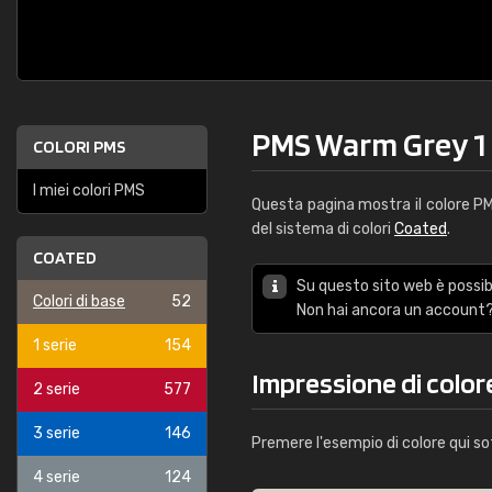
PMS Warm Grey 1
COLORI PMS
I miei colori PMS
Questa pagina mostra il colore 
del sistema di colori
Coated
.
COATED
Su questo sito web è possibi
Colori di base
52
Non hai ancora un account?
1 serie
154
Impressione di colo
2 serie
577
3 serie
146
Premere l'esempio di colore qui so
4 serie
124