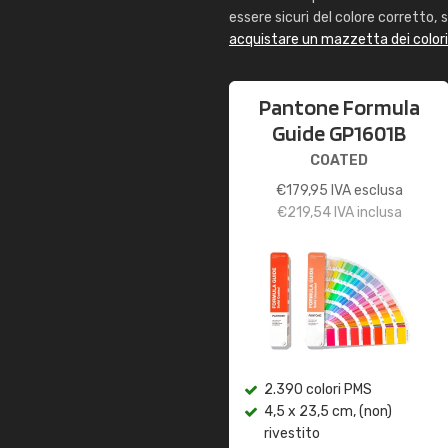
essere sicuri del colore corretto, s
acquistare un mazzetta dei color
Pantone Formula
Guide GP1601B
COATED
€
179,95
IVA esclusa
€
219,54
IVA inclusa
2.390 colori PMS
4,5 x 23,5 cm, (non)
rivestito