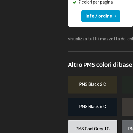
7 colori per pagina
Info / ordine
visualizza tutti i mazzetta dei co
Altro PMS colori di bas
PMS Black 2 C
PMS Black 6 C
PMS Cool Grey 1 C
PM