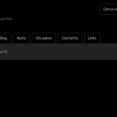
iali PMS.
Blog
Aiuto
Chi siamo
Contatto
Links
y 1 C